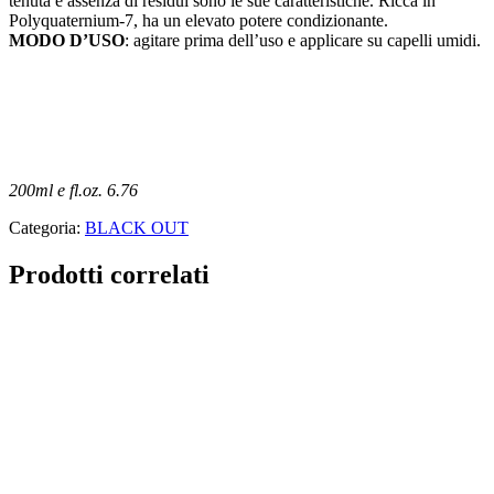
tenuta e assenza di residui sono le sue caratteristiche. Ricca in
Polyquaternium-7, ha un elevato potere condizionante.
MODO D’USO
: agitare prima dell’uso e applicare su capelli umidi.
ACQUISTA
200ml e fl.oz. 6.76
Categoria:
BLACK OUT
Prodotti correlati