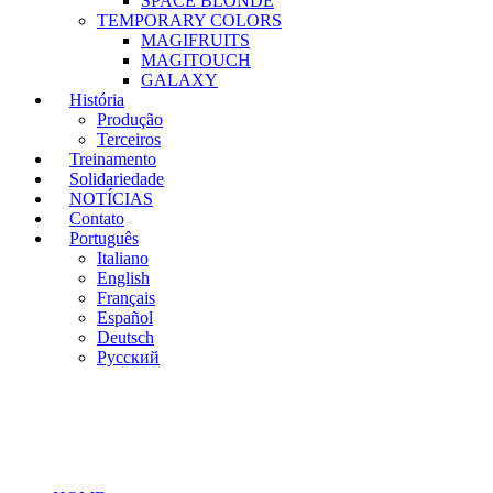
SPACE BLONDE
TEMPORARY COLORS
MAGIFRUITS
MAGITOUCH
GALAXY
História
Produção
Terceiros
Treinamento
Solidariedade
NOTÍCIAS
Contato
Português
Italiano
English
Français
Español
Deutsch
Русский