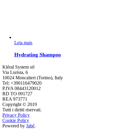
Leia mais
Hydrating Shampoo
Kléral System srl
Via Lurisia, 6
10024 Moncalieri (Torino), Italy
Tel: +390116479020
P.IVA 08443120012
RD TO 091727
REA 973771
Copyright © 2019
Tutti i diritti riservati.
Privacy Policy
Cookie Policy
Powered by
Jabé
.